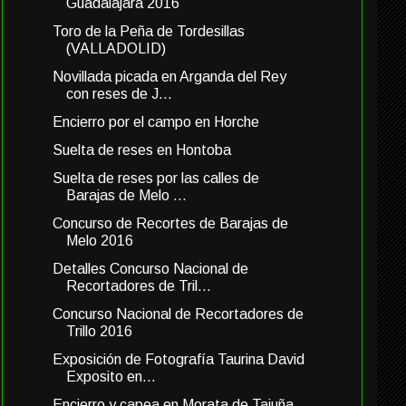
Guadalajara 2016
Toro de la Peña de Tordesillas
(VALLADOLID)
Novillada picada en Arganda del Rey
con reses de J...
Encierro por el campo en Horche
Suelta de reses en Hontoba
Suelta de reses por las calles de
Barajas de Melo ...
Concurso de Recortes de Barajas de
Melo 2016
Detalles Concurso Nacional de
Recortadores de Tril...
Concurso Nacional de Recortadores de
Trillo 2016
Exposición de Fotografía Taurina David
Exposito en...
Encierro y capea en Morata de Tajuña