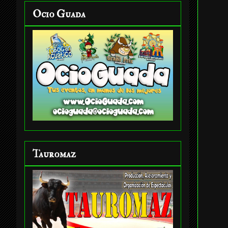
Ocio Guada
Tauromaz