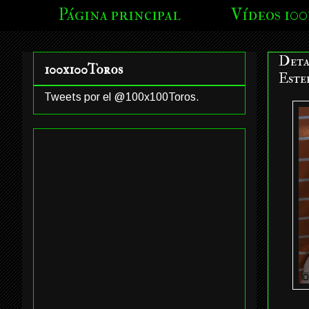
Página principal
Vídeos 100
Deta
100x100Toros
Este
Tweets por el @100x100Toros.