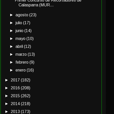
Primer Concurso de Recortadores de
Calasparra (MUR...
►
agosto
(23)
►
julio
(17)
►
junio
(14)
►
mayo
(10)
►
abril
(12)
►
marzo
(13)
►
febrero
(9)
►
enero
(16)
►
2017
(182)
►
2016
(208)
►
2015
(262)
►
2014
(218)
►
2013
(173)