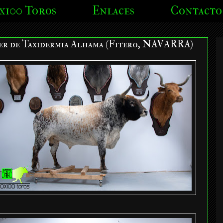
x100 Toros
Enlaces
Contacto
er de Taxidermia Alhama (Fitero, NAVARRA)